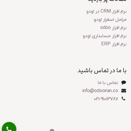
نرم افزار CRM در اودو
مراحل اسقرار اودو
نرم افزار odoo
نرم افزار حسابداری اودو
نرم افزار ERP
با ما در تماس باشید
تماس با ما
info@odooiran.co
​​​​​​​​02​1​-​9​1​013787