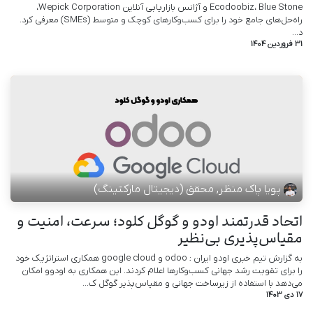
Ecodoobiz، Blue Stone و آژانس بازاریابی آنلاین Wepick Corporation،
راه‌حل‌های جامع خود را برای کسب‌وکارهای کوچک و متوسط (SMEs) معرفی کرد.
د...
31 فروردین 1404
پویا پاک منظر, محقق (دیجیتال مارکتینگ)
اتحاد قدرتمند اودو و گوگل کلود؛ سرعت، امنیت و
مقیاس‌پذیری بی‌نظیر
به گزارش تیم خبری اودو ایران : odoo و google cloud همکاری استراتژیک خود
را برای تقویت رشد جهانی کسب‌وکارها اعلام کردند. این همکاری به اودوو امکان
می‌دهد با استفاده از زیرساخت جهانی و مقیاس‌پذیر گوگل ک...
17 دی 1403