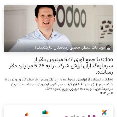
پویا پاک منظر, محقق (دیجیتال مارکتینگ)
Odoo با جمع آوری 527 میلیون دلار از
سرمایه‌گذاران ارزش شرکت را به 5.26 میلیارد دلار
رسانده.
Odoo با استفاده از ابزارهای متن‌باز به بازار نرم‌افزارهای ERP حمله کرد و رو در رو با
شرکت‌های بزرگی مثل SAP قرار گرفت. هم اکنون اودوو توانسته است از طریق
سرمایه‌گذاری ثانویه ۵۰۰ میلیون یورو (حدود ۵۲۷ ...
12 آذر 1403