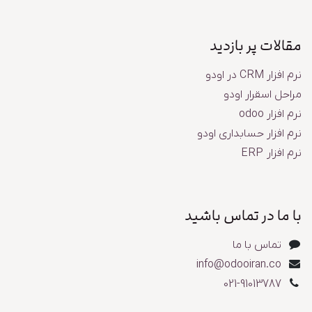
مقالات پر بازدید
نرم افزار CRM در اودو
مراحل اسقرار اودو
نرم افزار odoo
نرم افزار حسابداری اودو
نرم افزار ERP
با ما در تماس باشید
تماس با ما
info@odooiran.co
​​​​​​​​02​1​-​9​1​013787