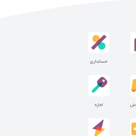
حسابداری
وش
اجاره