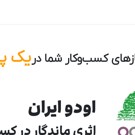
ول ها
خرید odoo
بلاگ
درباره ما
مقایسه ها
یک پل
زهای کسب‌و‌کار شما در
اودو ایران
اثری ماندگار در کس