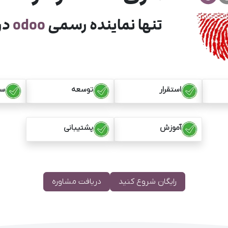
تنها نماینده رسمی
odoo
در 
استقرار
توسعه
سف
آموزش
پشتیبانی
​رایگان شروع کنید​​
​دریافت مشاوره​​