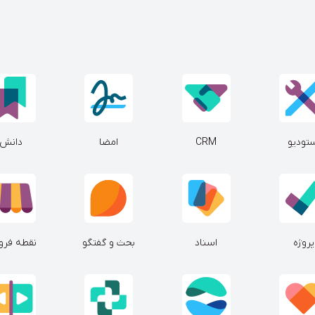
تودیو
CRM
امضا
دانش
پروژه
اسناد
بحث و گفتگو
نقطه فر