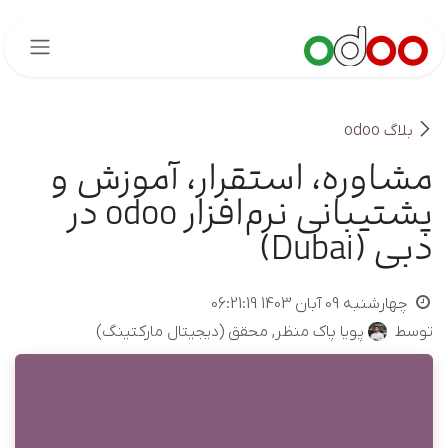
 محتوا بروید
بلاگ odoo
مشاوره، استقرار، آموزش و
پشتیبانی نرم‌افزار odoo در
دبی (Dubai)
چهارشنبه 09 آبان 1403 06:21:19
توسط
پویا پاک منظر, محقق (دیجیتال مارکتینگ)